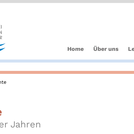
Home
Über uns
L
hte
e
er Jahren