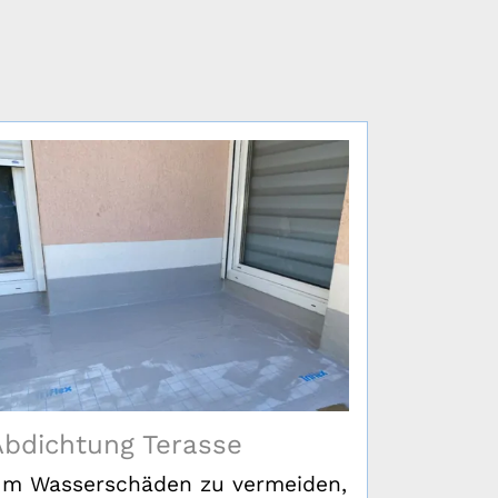
Abdichtung Terasse
Dachbe
m Wasserschäden zu vermeiden,
Begrünun