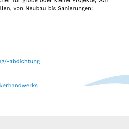
ner für große oder kleine Projekte, von
llen, von Neubau bis Sanierungen:
g/-abdichtung
ckerhandwerks